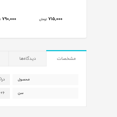
790,000
715,000
360,000
تومان
تومان
ت
مشخصات
دیدگاه‌ها
درا
محصول
۶+ سال
سن