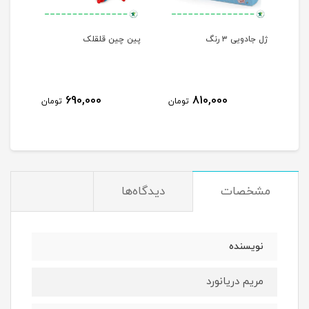
لی
ژل جادویی ۳ رنگ
پین چین قلقلک
حباب
690,000
810,000
مان
تومان
تومان
مشخصات
دیدگاه‌ها
نویسنده
مریم دریانورد