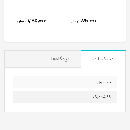
1,185,000
890,000
مان
تومان
تومان
مشخصات
دیدگاه‌ها
محصول
کفشدوزک