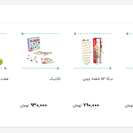
جنگا ۵۴ قطعه چوبی
تاکتیک
هفت 
930,000
790,000
ومان
تومان
تومان