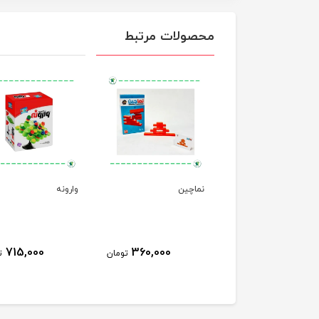
محصولات مرتبط
ای پیچ و مارپیچ
نماچین
وارونه
715,000
360,000
450,000
تومان
تومان
ت