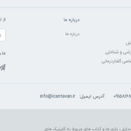
درباره ما
از 
درباره ما
زش
زشی و شناختی
ما ر
اصی گفتاردرمانی
09158168
آدرس ایمیل:
info@icantavan.ir
ایل ، بازی ها و کتاب های مربوط به کلینیک های