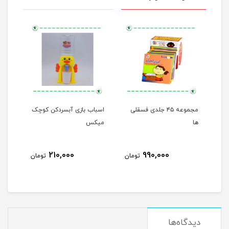
مجموعه ۴۵ جلدی فسقلی
اسباب بازی آبسردکن کوچک
من م
ها
میکس
210,000
990,000
مان
تومان
تومان
دیدگاه‌ها