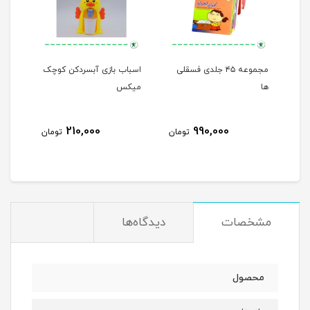
مجموعه ۴۵ جلدی فسقلی
اسباب بازی آبسردکن کوچک
من م
ها
میکس
210,000
990,000
مان
تومان
تومان
مشخصات
دیدگاه‌ها
محصول