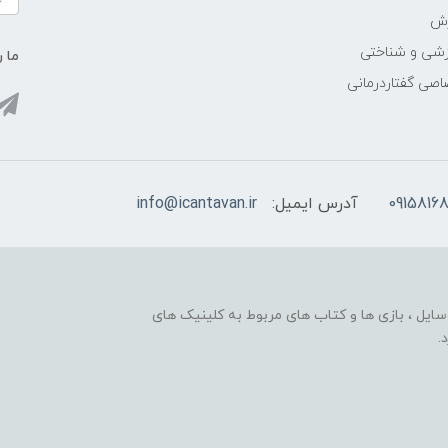
زش
زشی و شناختی
ما ر
اصی گفتاردرمانی
09158168
آدرس ایمیل:
info@icantavan.ir
ایل ، بازی ها و کتاب های مربوط به کلینیک های
.