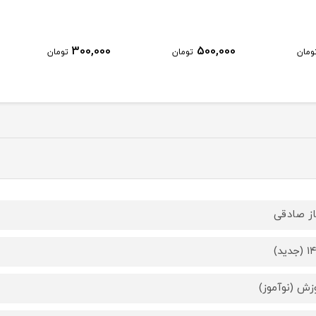
300,000
500,000
ومان
تومان
تومان
از صادقی
دید)
زش (نوآموز)