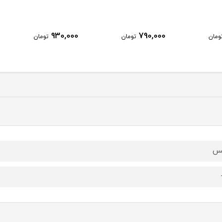
930,000
790,000
ومان
تومان
تومان
یس