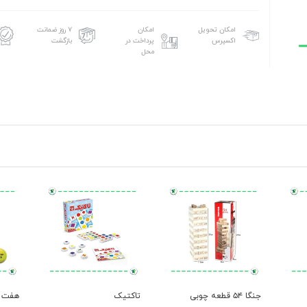
امکان تحویل
امکان
۷ روز ضمانت
اکسپرس
پرداخت در
بازگشت
محل
جنگا ۵۴ قطعه چوبی
تاکتیک
هفت 