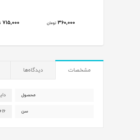
715,000
360,000
450,000
تومان
تومان
ت
مشخصات
دیدگاه‌ها
دا
محصول
۱۶+
سن