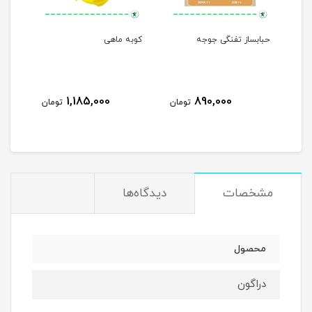
حبابساز تفنگی جوجه
کوبه ماهی
مرغا
1,185,000
890,000
مان
تومان
تومان
مشخصات
دیدگاه‌ها
محصول
دراگون