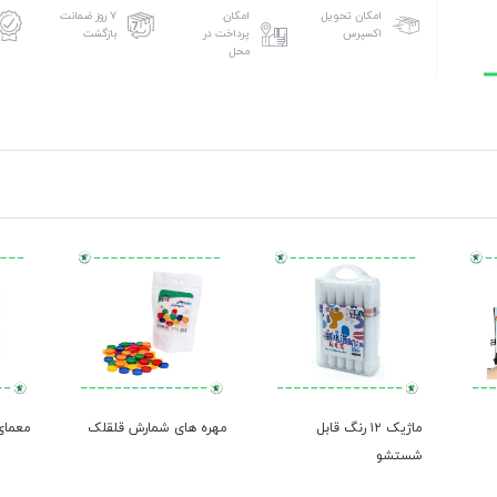
امکان تحویل
امکان
۷ روز ضمانت
اکسپرس
پرداخت در
بازگشت
محل
ماژیک ۱۲ رنگ قابل
مهره های شمارش قلقلک
معمای
شستشو