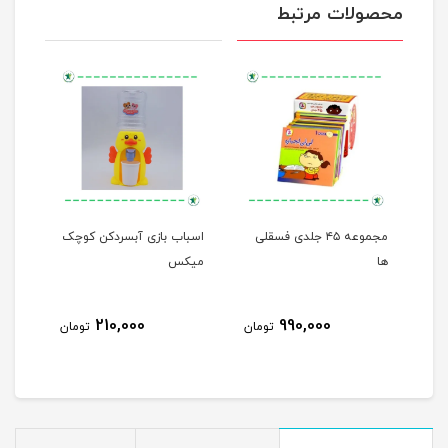
محصولات مرتبط
مجموعه ۴۵ جلدی فسقلی
اسباب بازی آبسردکن کوچک
من م
ها
میکس
210,000
990,000
مان
تومان
تومان