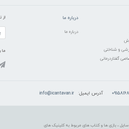
درباره ما
از 
درباره ما
زش
زشی و شناختی
ما ر
اصی گفتاردرمانی
09158168
آدرس ایمیل:
info@icantavan.ir
ایل ، بازی ها و کتاب های مربوط به کلینیک های