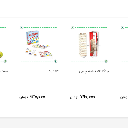
جنگا ۵۴ قطعه چوبی
تاکتیک
هفت 
930,000
790,000
ومان
تومان
تومان