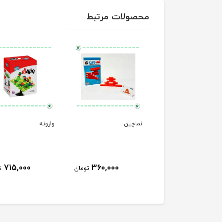
محصولات مرتبط
ای پیچ و مارپیچ
نماچین
وارونه
715,000
360,000
450,000
تومان
تومان
ت