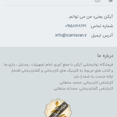
آیکن یعنی؛ من می توانم...
شماره تماس:
09158168621
آدرس ایمیل:
info@icantavan.ir
درباره ما
فروشگاه توانبخشی آیکن با جمع آوری تمام تجهیزات ، وسایل ، بازی ها
و کتاب های مربوط به کلینیک های کاردرمانی و گفتاردرمانی افتخار
ارائه خدمت به شما را دارد.
کارشناس کاردرمانی: محمد سلطانی
کارشناس گفتاردرمانی: محدثه سلطانی