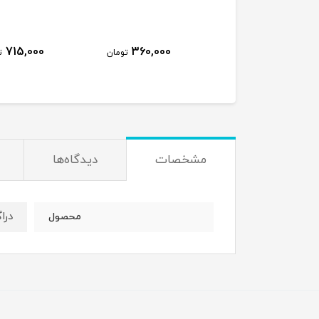
715,000
360,000
450,000
تومان
تومان
ت
مشخصات
دیدگاه‌ها
درا
محصول