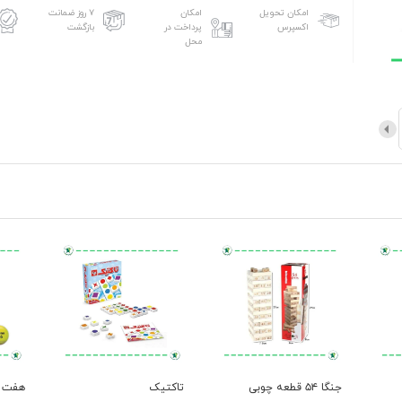
امکان تحویل
امکان
۷ روز ضمانت
اکسپرس
پرداخت در
بازگشت
محل
جنگا ۵۴ قطعه چوبی
تاکتیک
هفت 