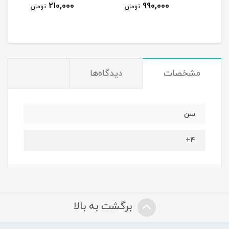
210,000
990,000
مان
تومان
تومان
مشخصات
دیدگاه‌ها
سن
۴+
برگشت به بالا