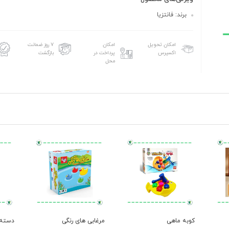
برند: فانتزیا
امکان تحویل
امکان
۷ روز ضمانت
اکسپرس
پرداخت در
بازگشت
محل
کوبه ماهی
مرغابی های رنگی
دسته ک