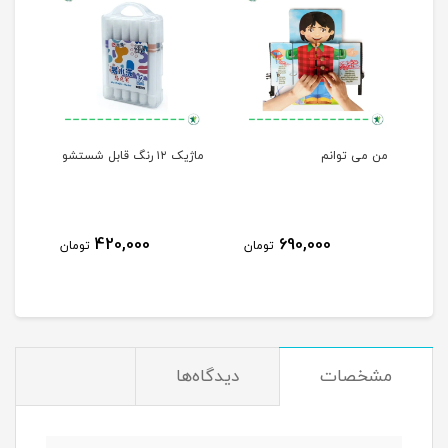
لی
من می توانم
ماژیک ۱۲ رنگ قابل شستشو
مهره
420,000
690,000
مان
تومان
تومان
مشخصات
دیدگاه‌ها