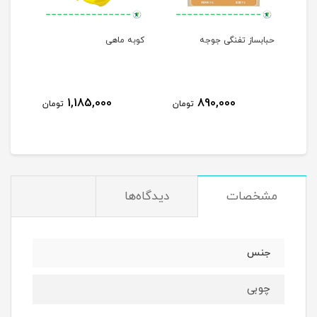
حبابساز تفنگی جوجه
کوبه ماهی
مرغا
1,185,000
890,000
مان
تومان
تومان
مشخصات
دیدگاه‌ها
جنس
چوبی