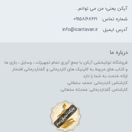
آیکن یعنی؛ من می توانم...
شماره تماس:
09158168621
آدرس ایمیل:
info@icantavan.ir
درباره ما
فروشگاه توانبخشی آیکن با جمع آوری تمام تجهیزات ، وسایل ، بازی ها
و کتاب های مربوط به کلینیک های کاردرمانی و گفتاردرمانی افتخار
ارائه خدمت به شما را دارد.
کارشناس کاردرمانی: محمد سلطانی
کارشناس گفتاردرمانی: محدثه سلطانی