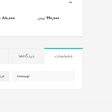
ها
810,000
990,000
320,000
تومان
تومان
ت
مشخصات
دیدگاه‌ها
مری
نویسنده