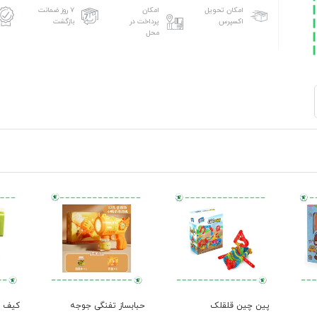
امکان تحویل
امکان
۷ روز ضمانت
اکسپرس
پرداخت در
بازگشت
محل
پین چین قلقلک
حبابساز تفنگی جوجه
کیف 