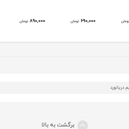
890,000
690,000
ومان
تومان
تومان
م دریانورد
برگشت به بالا