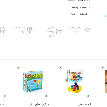
جنس: چوبی
محصول: چین
امکان تحویل
امکان
۷ روز ضمانت
اکسپرس
پرداخت در
بازگشت
محل
کوبه ماهی
مرغابی های رنگی
دسته ک