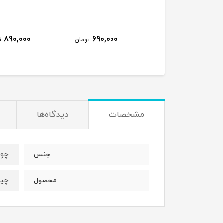
890,000
690,000
810,000
تومان
تومان
ت
مشخصات
دیدگاه‌ها
چوب
جنس
چی
محصول