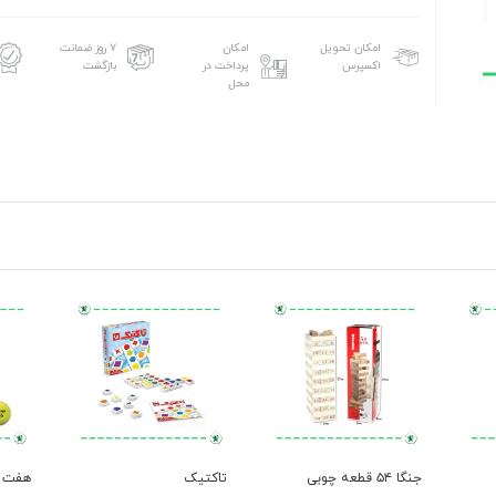
امکان تحویل
امکان
۷ روز ضمانت
اکسپرس
پرداخت در
بازگشت
محل
جنگا ۵۴ قطعه چوبی
تاکتیک
هفت 