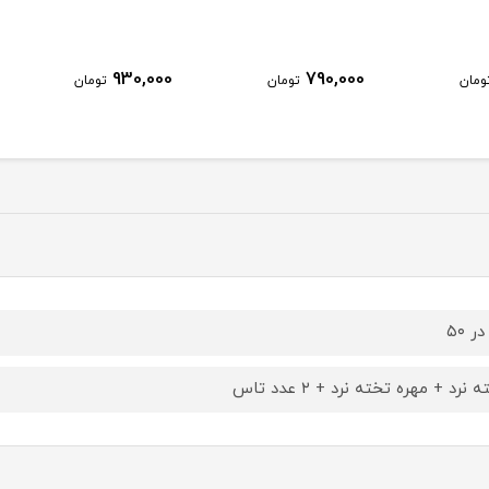
930,000
790,000
ومان
تومان
تومان
 نرد + مهره تخته نرد + ۲ عدد تاس