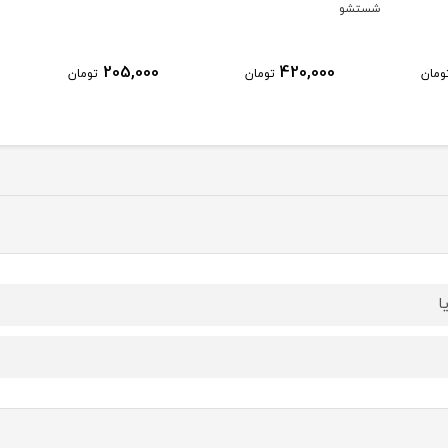
شستشو
205,000
420,000
ومان
تومان
تومان
ا