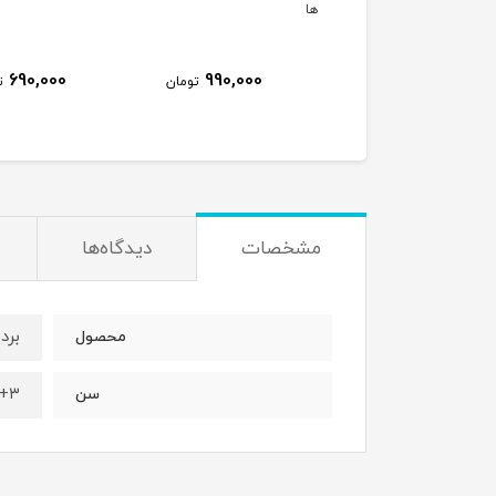
ها
690,000
990,000
320,000
تومان
تومان
ت
مشخصات
دیدگاه‌ها
بردی
محصول
۳+
سن