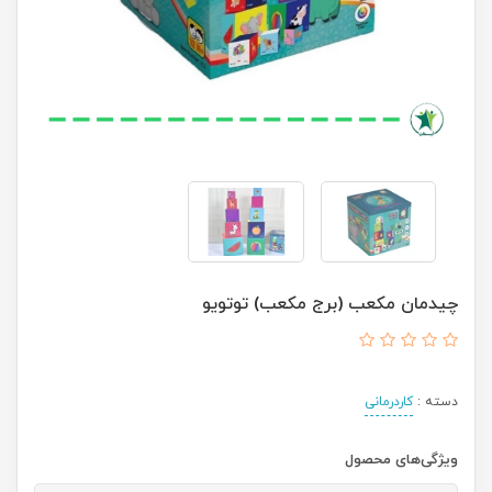
چیدمان مکعب (برج مکعب) توتویو
دسته :
کاردرمانی
ویژگی‌های محصول