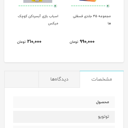
مجموعه ۴۵ جلدی فسقلی
اسباب بازی آبسردکن کوچک
من م
ها
میکس
210,000
990,000
مان
تومان
تومان
مشخصات
دیدگاه‌ها
محصول
توتویو