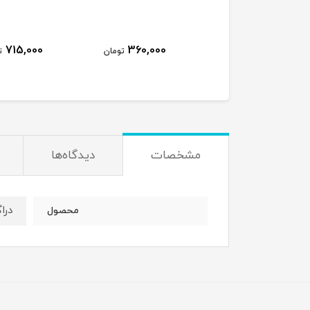
715,000
360,000
450,000
تومان
تومان
ت
مشخصات
دیدگاه‌ها
درا
محصول