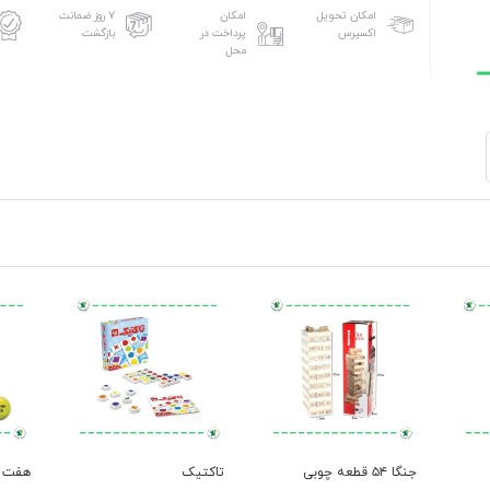
امکان تحویل
امکان
۷ روز ضمانت
اکسپرس
پرداخت در
بازگشت
محل
جنگا ۵۴ قطعه چوبی
تاکتیک
هفت 