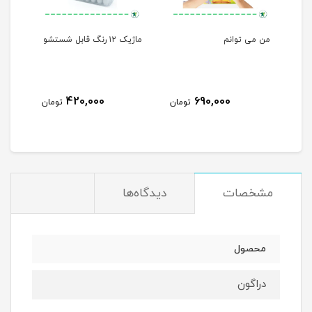
لی
من می توانم
ماژیک ۱۲ رنگ قابل شستشو
مهره
420,000
690,000
مان
تومان
تومان
مشخصات
دیدگاه‌ها
محصول
دراگون