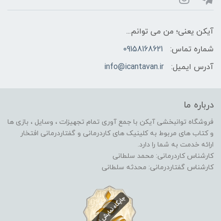
آیکن یعنی؛ من می توانم...
شماره تماس:
09158168621
آدرس ایمیل:
info@icantavan.ir
درباره ما
فروشگاه توانبخشی آیکن با جمع آوری تمام تجهیزات ، وسایل ، بازی ها
و کتاب های مربوط به کلینیک های کاردرمانی و گفتاردرمانی افتخار
ارائه خدمت به شما را دارد.
کارشناس کاردرمانی: محمد سلطانی
کارشناس گفتاردرمانی: محدثه سلطانی